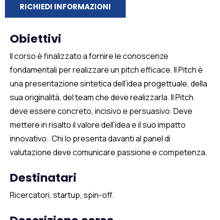
RICHIEDI INFORMAZIONI
Obiettivi
Il corso è finalizzato a fornire le conoscenze
fondamentali
per realizzare un pitch efficace.
Il Pitch è
una presentazione sintetica
dell’idea
progettuale
,
della
sua originalità,
del team che deve
realizzarla
.
Il Pitch
d
eve essere
concreto, incisivo e persuasivo.
Deve
m
ettere in risalto
il valore
dell’idea
e
il suo impatto
innovativo.
C
hi lo presenta
davanti al panel di
valutazione
deve
comunicare passione
e competenz
a
.
Destinatari
Ricercatori, startup, spin-off.