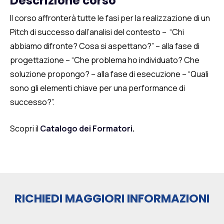
Descrizione corso
Il corso
affronterà tutte le fasi per la realizzazione di un
Pitch di successo
d
all’analisi del contesto – “Chi
abbiamo difronte? Cosa si aspettano?
”
– all
a fase
di
progettazione –
“C
he
problema
ho
individuato
? Che
soluzione
propongo? – a
lla fase di esecuzione –
“Q
uali
sono gli elementi chiave
per una
performance
di
successo?
”
.
Scopri il
Catalogo dei Formatori
.
RICHIEDI MAGGIORI INFORMAZIONI